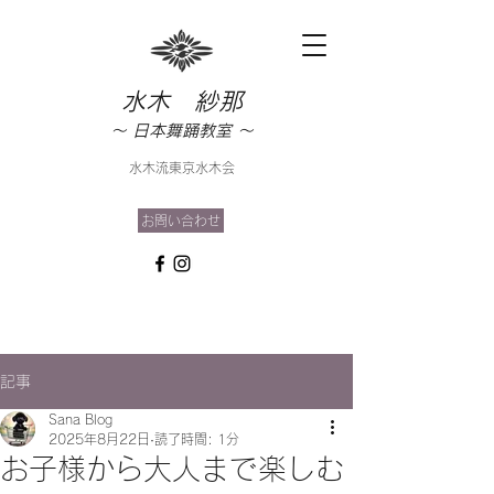
水木 紗那
​〜 日本舞踊教室 〜
水木流東京水木会
お問い合わせ
記事
Sana Blog
2025年8月22日
読了時間: 1分
お子様から大人まで楽しむ