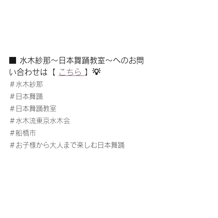
■ 水木紗那〜日本舞踊教室〜へのお問
い合わせは【 
こちら 
】💡
＃水木紗那
＃日本舞踊
＃日本舞踊教室
＃水木流東京水木会
＃船橋市
＃お子様から大人まで楽しむ日本舞踊
日本舞踊教室
水木紗那
日本舞踊
習い事
船橋市